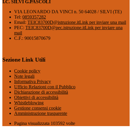
I.C. SILVI G.PASCOLI
VIA LEONARDO DA VINCI n. 50 64028 / SILVI (TE)
Tel:
0859357282
Email:
TEIC83700D@istruzione.it
Link per inviare una mail
PEC:
TEIC83700D@pec.istruzione.it
Link per inviare una
mail
C.F.: 90015870679
Sezione Link Utili
Cookie policy
Note legali
Informativa Privacy
Ufficio Relazioni con il Pubblico
Dichiarazione di accessibilità
Obiettivi di accessibilità
Whistleblowing
Gestione consensi cookie
Amministrazione trasparente
Pagina visualizzata
103592
volte