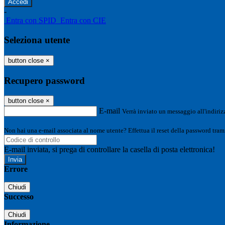
-
Entra con SPID
Entra con CIE
Seleziona utente
button close
×
Recupero password
button close
×
E-mail
Verrà inviato un messaggio all'indirizz
Non hai una e-mail associata al nome utente? Effettua il reset della password tram
E-mail inviata, si prega di controllare la casella di posta elettronica!
Errore
Chiudi
Successo
Chiudi
Informazione