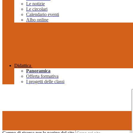
Le notizie
Le circolari
Calendario eventi
Albo online
Didattica
Panoramica
Offerta formativa
I progetti delle classi
Campo di ricerca per le pagine del sito