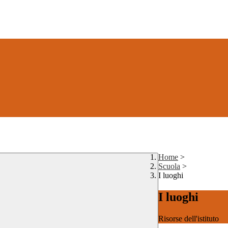
Home
>
Scuola
>
I luoghi
I luoghi
Risorse dell'istituto