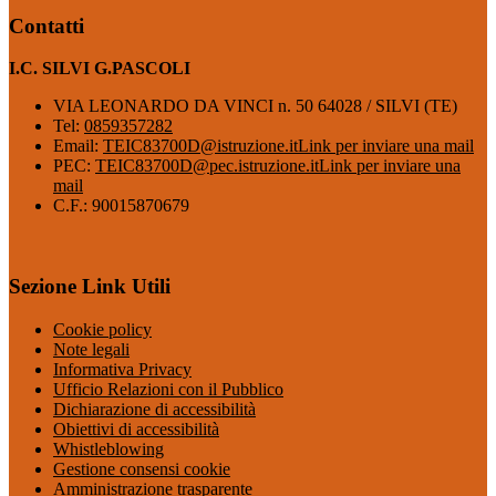
Contatti
I.C. SILVI G.PASCOLI
VIA LEONARDO DA VINCI n. 50 64028 / SILVI (TE)
Tel:
0859357282
Email:
TEIC83700D@istruzione.it
Link per inviare una mail
PEC:
TEIC83700D@pec.istruzione.it
Link per inviare una
mail
C.F.: 90015870679
Sezione Link Utili
Cookie policy
Note legali
Informativa Privacy
Ufficio Relazioni con il Pubblico
Dichiarazione di accessibilità
Obiettivi di accessibilità
Whistleblowing
Gestione consensi cookie
Amministrazione trasparente