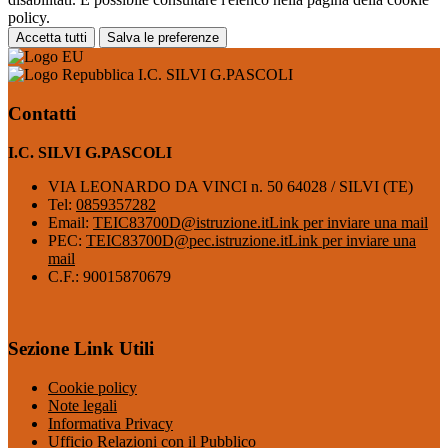
policy.
Accetta tutti
Salva le preferenze
I.C. SILVI G.PASCOLI
Contatti
I.C. SILVI G.PASCOLI
VIA LEONARDO DA VINCI n. 50 64028 / SILVI (TE)
Tel:
0859357282
Email:
TEIC83700D@istruzione.it
Link per inviare una mail
PEC:
TEIC83700D@pec.istruzione.it
Link per inviare una
mail
C.F.: 90015870679
Sezione Link Utili
Cookie policy
Note legali
Informativa Privacy
Ufficio Relazioni con il Pubblico