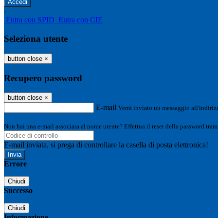
-
Entra con SPID
Entra con CIE
Seleziona utente
button close
×
Recupero password
button close
×
E-mail
Verrà inviato un messaggio all'indirizz
Non hai una e-mail associata al nome utente? Effettua il reset della password tram
E-mail inviata, si prega di controllare la casella di posta elettronica!
Errore
Chiudi
Successo
Chiudi
Informazione