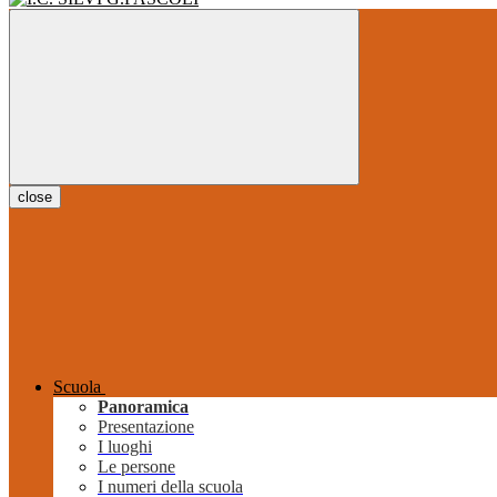
close
Scuola
Panoramica
Presentazione
I luoghi
Le persone
I numeri della scuola