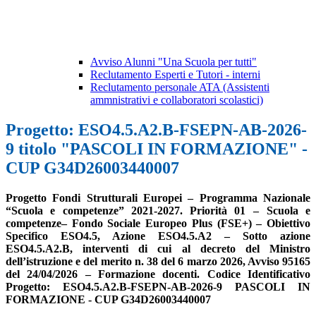
Avviso Alunni "Una Scuola per tutti"
Reclutamento Esperti e Tutori - interni
Reclutamento personale ATA (Assistenti
ammnistrativi e collaboratori scolastici)
Progetto: ESO4.5.A2.B-FSEPN-AB-2026-
9 titolo "PASCOLI IN FORMAZIONE" -
CUP G34D26003440007
Progetto Fondi
Strutturali
Europei –
Programma
Nazionale
“Scuola
e
competenze”
2021-
2027.
Priorità 01 – Scuola e
competenze– Fondo Sociale Europeo Plus (FSE+) –
Obiettivo
Specifico ESO4.5, Azione ESO4.5.A2 – Sotto azione
ESO4.5.A2.B, interventi di cui al decreto del Ministro
dell’istruzione e del merito n. 38 del 6 marzo 2026, Avviso 95165
del 24/04/2026 – Formazione docenti.
Codice Identificativo
Progetto:
ESO4.5.A2.B-FSEPN-AB-2026-9 PASCOLI IN
FORMAZIONE - CUP G34D26003440007