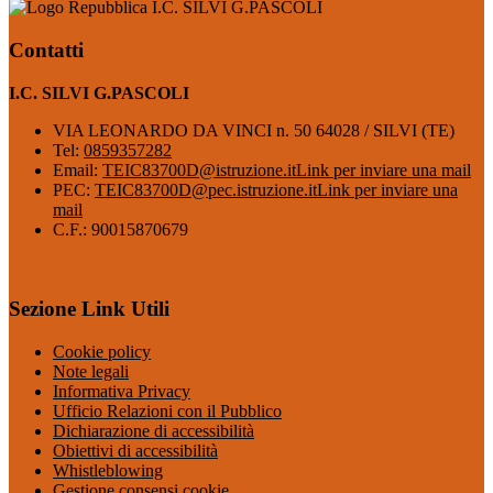
I.C. SILVI G.PASCOLI
Contatti
I.C. SILVI G.PASCOLI
VIA LEONARDO DA VINCI n. 50 64028 / SILVI (TE)
Tel:
0859357282
Email:
TEIC83700D@istruzione.it
Link per inviare una mail
PEC:
TEIC83700D@pec.istruzione.it
Link per inviare una
mail
C.F.: 90015870679
Sezione Link Utili
Cookie policy
Note legali
Informativa Privacy
Ufficio Relazioni con il Pubblico
Dichiarazione di accessibilità
Obiettivi di accessibilità
Whistleblowing
Gestione consensi cookie