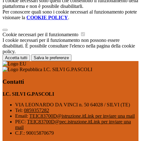
I cookie necessari sono quelli che consentono il funzionamento della
piattaforma e non è possibile disabilitarli.
Per conoscere quali sono i cookie necessari al funzionamento potete
visionare la
COOKIE POLICY
.
Cookie necessari per il funzionamento
I cookie necessari per il funzionamento non possono essere
disabilitati. È possibile consultare l'elenco nella pagina della cookie
policy.
Accetta tutti
Salva le preferenze
I.C. SILVI G.PASCOLI
Contatti
I.C. SILVI G.PASCOLI
VIA LEONARDO DA VINCI n. 50 64028 / SILVI (TE)
Tel:
0859357282
Email:
TEIC83700D@istruzione.it
Link per inviare una mail
PEC:
TEIC83700D@pec.istruzione.it
Link per inviare una
mail
C.F.: 90015870679