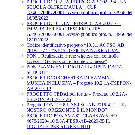
PROGETTO 10.2.2A-FDRPOC-AB-2022-94 - LA
SCUOLA OLTRE L’AULA – CUP:
G34C22000720001 Avviso pubblico prot. n. 33956 del
18/05/2022
PROGETTO 10.1.1A – FDRPOC-AB-2022-81-
IMPARARE PER CRESCERE CUP:
G34C22000650001 Avviso pubblico prot. n. 33956 del
18/05/2022
Codice identificativo progetto “10.8.1.A6-FSC-AB-
2018-127” – “KIDS OFFICINA NARRATIVA”
PON 1 Realizzazione rete wireless con controllo
accessi- “Generazioni e Scuole Connesse”
PON 2 -AMBIENTI DIGITALI -“OPEN DADA
SCHOOL”
PROGETTO ORCHESTRA DI BAMBINI:
MUSICA INCLUSIVA – Progetto 10.2.1A-FSEPON-
AB-2017-19
PROGETTO TEDschool for us – Progetto 10.2.2A-
FSEPON-AB-2017-26
Progetto PON “10.8.1.A6-FSC-AB-2018-41” – “IL
NOSTRO ORIZZONTE È IL MONDO”
PROGETTO PON SMART CLASS AVVISO
4878/2020- 10.8.6A-FESR-AB-2020-35 IL
DIGITALE PER STARE UNITI