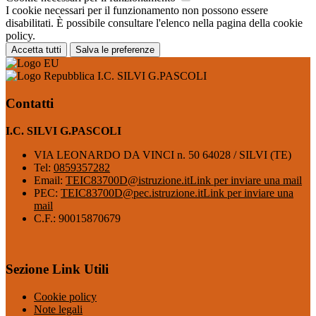
I cookie necessari per il funzionamento non possono essere
disabilitati. È possibile consultare l'elenco nella pagina della cookie
policy.
Accetta tutti
Salva le preferenze
I.C. SILVI G.PASCOLI
Contatti
I.C. SILVI G.PASCOLI
VIA LEONARDO DA VINCI n. 50 64028 / SILVI (TE)
Tel:
0859357282
Email:
TEIC83700D@istruzione.it
Link per inviare una mail
PEC:
TEIC83700D@pec.istruzione.it
Link per inviare una
mail
C.F.: 90015870679
Sezione Link Utili
Cookie policy
Note legali