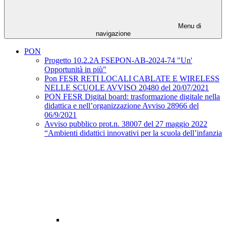
Menu di
navigazione
PON
Progetto 10.2.2A FSEPON-AB-2024-74 "Un'
Opportunità in più"
Pon FESR RETI LOCALI CABLATE E WIRELESS
NELLE SCUOLE AVVISO 20480 del 20/07/2021
PON FESR Digital board: trasformazione digitale nella
didattica e nell’organizzazione Avviso 28966 del
06/9/2021
Avviso pubblico prot.n. 38007 del 27 maggio 2022
“Ambienti didattici innovativi per la scuola dell’infanzia