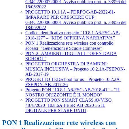
G34C22000720001 Avviso pubblico prot. n. 33956 del
18/05/2022
PROGETTO 10.1.1A – FDRPOC-AB-2022-81-
IMPARARE PER CRESCERE CUP:
G34C22000650001 Avviso pubblico prot. n. 33956 del
18/05/2022
Codice identificativo progetto “10.8.1.A6-FSC-AB-
2018-127” – “KIDS OFFICINA NARRATIVA”
PON 1 Realizzazione rete wireless con controllo
accessi- “Generazioni e Scuole Connesse”
PON 2 -AMBIENTI DIGITALI -“OPEN DADA
SCHOOL”
PROGETTO ORCHESTRA DI BAMBINI:
MUSICA INCLUSIVA – Progetto 10.2.1A-FSEPON-
AB-2017-19
PROGETTO TEDschool for us – Progetto 10.2.2A-
FSEPON-AB-2017-26
Progetto PON “10.8.1.A6-FSC-AB-2018-41” – “IL
NOSTRO ORIZZONTE È IL MONDO”
PROGETTO PON SMART CLASS AVVISO
4878/2020- 10.8.6A-FESR-AB-2020-35 IL
DIGITALE PER STARE UNITI
PON 1 Realizzazione rete wireless con