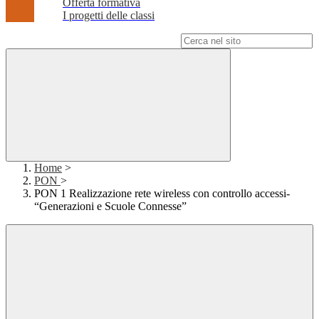
Offerta formativa
I progetti delle classi
Campo di ricerca per le pagine del sito
Home
>
PON
>
PON 1 Realizzazione rete wireless con controllo accessi-
“Generazioni e Scuole Connesse”