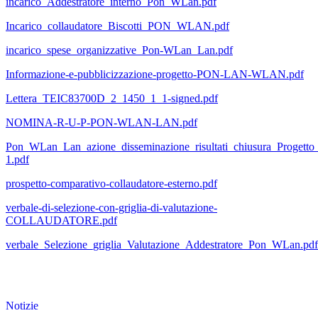
incarico_Addestratore_interno_Pon_WLan.pdf
Incarico_collaudatore_Biscotti_PON_WLAN.pdf
incarico_spese_organizzative_Pon-WLan_Lan.pdf
Informazione-e-pubblicizzazione-progetto-PON-LAN-WLAN.pdf
Lettera_TEIC83700D_2_1450_1_1-signed.pdf
NOMINA-R-U-P-PON-WLAN-LAN.pdf
Pon_WLan_Lan_azione_disseminazione_risultati_chiusura_Progetto_
1.pdf
prospetto-comparativo-collaudatore-esterno.pdf
verbale-di-selezione-con-griglia-di-valutazione-
COLLAUDATORE.pdf
verbale_Selezione_griglia_Valutazione_Addestratore_Pon_WLan.pdf
Notizie