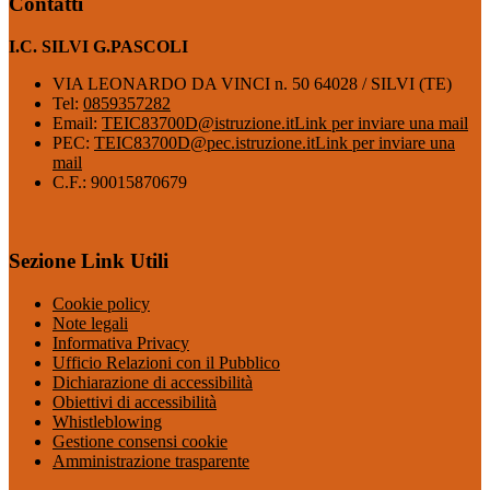
Contatti
I.C. SILVI G.PASCOLI
VIA LEONARDO DA VINCI n. 50 64028 / SILVI (TE)
Tel:
0859357282
Email:
TEIC83700D@istruzione.it
Link per inviare una mail
PEC:
TEIC83700D@pec.istruzione.it
Link per inviare una
mail
C.F.: 90015870679
Sezione Link Utili
Cookie policy
Note legali
Informativa Privacy
Ufficio Relazioni con il Pubblico
Dichiarazione di accessibilità
Obiettivi di accessibilità
Whistleblowing
Gestione consensi cookie
Amministrazione trasparente