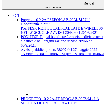
Menu di
navigazione
PON
Progetto 10.2.2A FSEPON-AB-2024-74 "Un'
Opportunità in più"
Pon FESR RETI LOCALI CABLATE E WIRELESS
NELLE SCUOLE AVVISO 20480 del 20/07/2021
PON FESR Digital board: trasformazione digitale nella
didattica e nell’organizzazione Avviso 28966 del
06/9/2021
Avviso pubblico prot.n. 38007 del 27 maggio 2022
“Ambienti didattici innovativi per la scuola dell’infanzia
PROGETTO 10.2.2A-FDRPOC-AB-2022-94 - LA
SCUOLA OLTRE L’AULA – CUP: