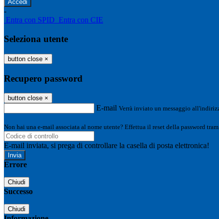
-
Entra con SPID
Entra con CIE
Seleziona utente
button close
×
Recupero password
button close
×
E-mail
Verrà inviato un messaggio all'indirizz
Non hai una e-mail associata al nome utente? Effettua il reset della password tram
E-mail inviata, si prega di controllare la casella di posta elettronica!
Errore
Chiudi
Successo
Chiudi
Informazione