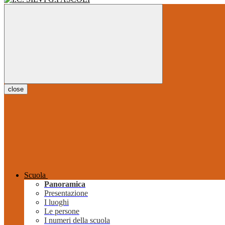
close
Scuola
Panoramica
Presentazione
I luoghi
Le persone
I numeri della scuola