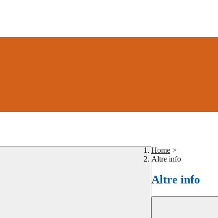
Home
>
Altre info
Altre info