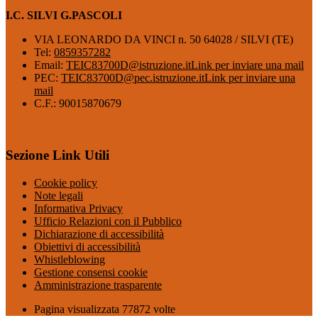
I.C. SILVI G.PASCOLI
VIA LEONARDO DA VINCI n. 50 64028 / SILVI (TE)
Tel:
0859357282
Email:
TEIC83700D@istruzione.it
Link per inviare una mail
PEC:
TEIC83700D@pec.istruzione.it
Link per inviare una
mail
C.F.: 90015870679
Sezione Link Utili
Cookie policy
Note legali
Informativa Privacy
Ufficio Relazioni con il Pubblico
Dichiarazione di accessibilità
Obiettivi di accessibilità
Whistleblowing
Gestione consensi cookie
Amministrazione trasparente
Pagina visualizzata
77872
volte