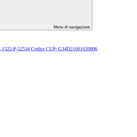
Menu di navigazione
4-2024-1322-P-52534 Codice CUP: G34D21001020006