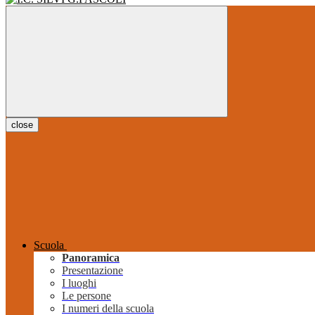
close
Scuola
Panoramica
Presentazione
I luoghi
Le persone
I numeri della scuola