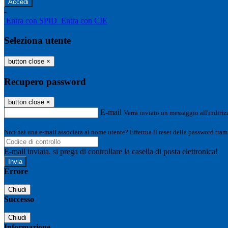
-
Entra con SPID
Entra con CIE
Seleziona utente
button close
×
Recupero password
button close
×
E-mail
Verrà inviato un messaggio all'indirizz
Non hai una e-mail associata al nome utente? Effettua il reset della password tram
E-mail inviata, si prega di controllare la casella di posta elettronica!
Errore
Chiudi
Successo
Chiudi
Informazione