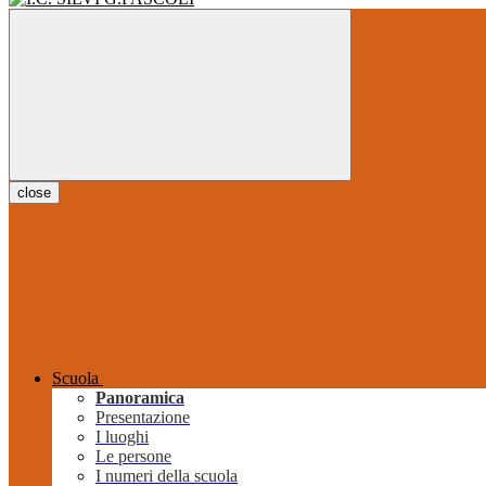
close
Scuola
Panoramica
Presentazione
I luoghi
Le persone
I numeri della scuola