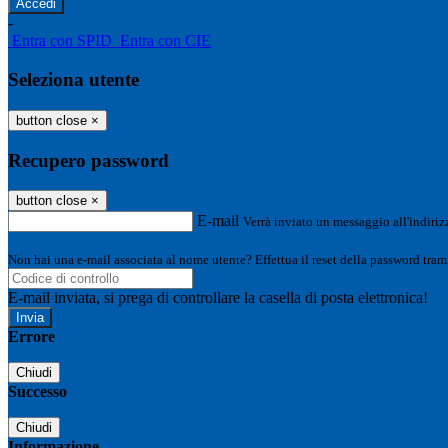
-
Entra con SPID
Entra con CIE
Seleziona utente
button close
×
Recupero password
button close
×
E-mail
Verrà inviato un messaggio all'indirizz
Non hai una e-mail associata al nome utente? Effettua il reset della password tram
E-mail inviata, si prega di controllare la casella di posta elettronica!
Errore
Chiudi
Successo
Chiudi
Informazione