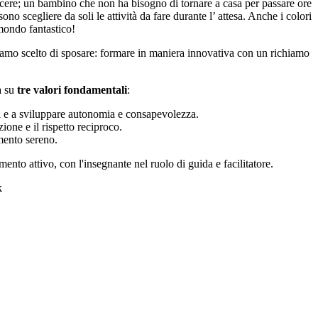
scere; un bambino che non ha bisogno di tornare a casa per passare ore
no scegliere da soli le attività da fare durante l’ attesa. Anche i colori
 mondo fantastico!
iamo scelto di sposare: formare in maniera innovativa con un richiamo
a su
tre valori fondamentali
:
li e a sviluppare autonomia e consapevolezza.
ione e il rispetto reciproco.
imento sereno.
nto attivo, con l'insegnante nel ruolo di guida e facilitatore.
k