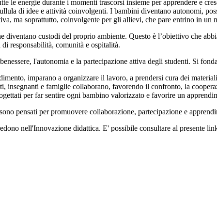
te le energie durante i momenti trascorsi insieme per apprendere e cre
llula di idee e attività coinvolgenti. I bambini diventano autonomi, posso
attiva, ma soprattutto, coinvolgente per gli allievi, che pare entrino in un
he diventano custodi del proprio ambiente. Questo è l’obiettivo che abb
di responsabilità, comunità e ospitalità.
enessere, l'autonomia e la partecipazione attiva degli studenti. Si fond
ndimento, imparano a organizzare il lavoro, a prendersi cura dei materia
i, insegnanti e famiglie collaborano, favorendo il confronto, la cooperaz
progettati per far sentire ogni bambino valorizzato e favorire un apprend
se sono pensati per promuovere collaborazione, partecipazione e apprendime
dono nell'Innovazione didattica. E' possibile consultare al presente lin