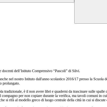
 docenti dell’Istituto Comprensivo “Pascoli” di Silvi.
anche nel nostro Istituto dall'anno scolastico 2016/17 presso la Scuola de
po prolungato.
radizionale, è il non avere libri e quaderni da trascinare sulle spalle da
l compagno per non copiare durante la verifica, ma tavoli comuni in cui s
he si rifà al modello greco di luogo centrale della città in cui si discute