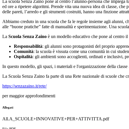
La scuola Senza Zaino pone al centro l’alunno-persona che impiega tut
ed ore a ripetere algoritmi. Prende vita una nuova idea di classe, che pu
delle pareti, l’arredo e gli strumenti costruiti, hanno una finzione attr
Abbiamo creduto in una scuola che fa le regole insieme agli alunni, c
alle “buone pratiche” fatte di manualità e sperimentazione. Una scuola 
La
Scuola Senza Zaino
è un modello educativo che pone al centro il b
Responsabilità
: gli alunni sono protagonisti del proprio appre
Comunità
: la scuola è vissuta come una comunità in cui student
Ospitalità
: gli ambienti sono accoglienti, ordinati e inclusivi, 
In questo modello, gli spazi, i materiali e l'organizzazione della clas
La Scuola Senza Zaino fa parte di una Rete nazionale di scuole che cre
https://senzazaino.it/rete/
per maggior approfondimenti
Allegati
All.A_SCUOLE+INNOVATIVE+PER+ATTIVITTA.pdf
File PDF