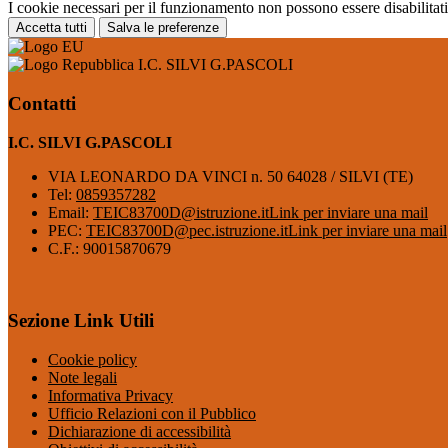
I cookie necessari per il funzionamento non possono essere disabilitati.
Accetta tutti
Salva le preferenze
I.C. SILVI G.PASCOLI
Contatti
I.C. SILVI G.PASCOLI
VIA LEONARDO DA VINCI n. 50 64028 / SILVI (TE)
Tel:
0859357282
Email:
TEIC83700D@istruzione.it
Link per inviare una mail
PEC:
TEIC83700D@pec.istruzione.it
Link per inviare una mail
C.F.: 90015870679
Sezione Link Utili
Cookie policy
Note legali
Informativa Privacy
Ufficio Relazioni con il Pubblico
Dichiarazione di accessibilità