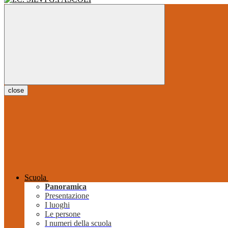
close
Scuola
Panoramica
Presentazione
I luoghi
Le persone
I numeri della scuola