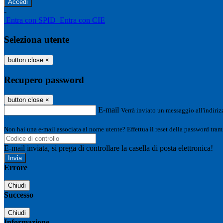
-
Entra con SPID
Entra con CIE
Seleziona utente
button close
×
Recupero password
button close
×
E-mail
Verrà inviato un messaggio all'indirizz
Non hai una e-mail associata al nome utente? Effettua il reset della password tram
E-mail inviata, si prega di controllare la casella di posta elettronica!
Errore
Chiudi
Successo
Chiudi
Informazione