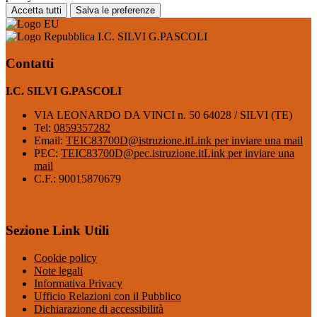
Accetta tutti
Salva le preferenze
I.C. SILVI G.PASCOLI
Contatti
I.C. SILVI G.PASCOLI
VIA LEONARDO DA VINCI n. 50 64028 / SILVI (TE)
Tel:
0859357282
Email:
TEIC83700D@istruzione.it
Link per inviare una mail
PEC:
TEIC83700D@pec.istruzione.it
Link per inviare una
mail
C.F.: 90015870679
Sezione Link Utili
Cookie policy
Note legali
Informativa Privacy
Ufficio Relazioni con il Pubblico
Dichiarazione di accessibilità