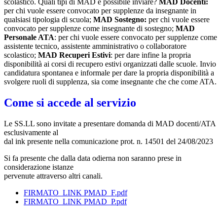
scolastico. Quali tipi di MAD è possibile inviare?
MAD Docenti:
per chi vuole essere convocato per supplenze da insegnante in
qualsiasi tipologia di scuola;
MAD Sostegno:
per chi vuole essere
convocato per supplenze come insegnante di sostegno;
MAD
Personale ATA
: per chi vuole essere convocato per supplenze come
assistente tecnico, assistente amministrativo o collaboratore
scolastico;
MAD Recuperi Estivi
: per dare infine la propria
disponibilità ai corsi di recupero estivi organizzati dalle scuole. Invio
candidatura spontanea e informale per dare la propria disponibilità a
svolgere ruoli di supplenza, sia come insegnante che che come ATA.
Come si accede al servizio
Le SS.LL sono invitate a presentare domanda di MAD docenti/ATA
esclusivamente al
dal ink presente nella comunicazione prot. n. 14501 del 24/08/2023
Si fa presente che dalla data odierna non saranno prese in
considerazione istanze
pervenute attraverso altri canali.
FIRMATO_LINK PMAD_F.pdf
FIRMATO_LINK PMAD_P.pdf