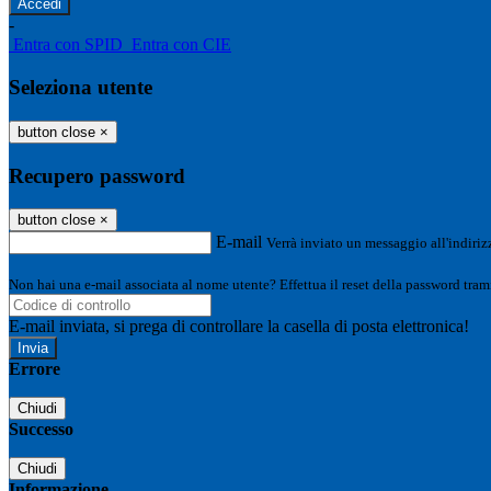
-
Entra con SPID
Entra con CIE
Seleziona utente
button close
×
Recupero password
button close
×
E-mail
Verrà inviato un messaggio all'indirizz
Non hai una e-mail associata al nome utente? Effettua il reset della password tram
E-mail inviata, si prega di controllare la casella di posta elettronica!
Errore
Chiudi
Successo
Chiudi
Informazione