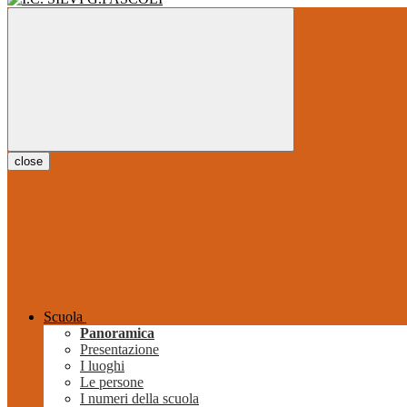
close
Scuola
Panoramica
Presentazione
I luoghi
Le persone
I numeri della scuola