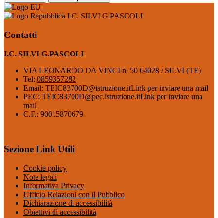
I.C. SILVI G.PASCOLI
Contatti
I.C. SILVI G.PASCOLI
VIA LEONARDO DA VINCI n. 50 64028 / SILVI (TE)
Tel:
0859357282
Email:
TEIC83700D@istruzione.it
Link per inviare una mail
PEC:
TEIC83700D@pec.istruzione.it
Link per inviare una
mail
C.F.: 90015870679
Sezione Link Utili
Cookie policy
Note legali
Informativa Privacy
Ufficio Relazioni con il Pubblico
Dichiarazione di accessibilità
Obiettivi di accessibilità