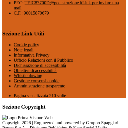
PEC:
TEIC83700D@pec.istruzione.it
Link per inviare una
mail
C.F.: 90015870679
Sezione Link Utili
Cookie policy
Note legali
Informativa Privacy
Ufficio Relazioni con il Pubblico
Dichiarazione di accessibilità
Obiettivi di accessibilità
Whistleblowing
Gestione consensi cookie
Amministrazione trasparente
Pagina visualizzata
210
volte
Sezione Copyright
Copyright 2026 | Engineered and powered by Gruppo Spaggiari
Parma S.p.A. | Divisione Publishing & New Social Media