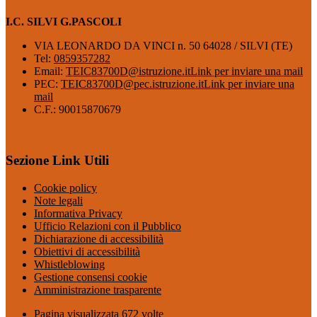
I.C. SILVI G.PASCOLI
VIA LEONARDO DA VINCI n. 50 64028 / SILVI (TE)
Tel:
0859357282
Email:
TEIC83700D@istruzione.it
Link per inviare una mail
PEC:
TEIC83700D@pec.istruzione.it
Link per inviare una
mail
C.F.: 90015870679
Sezione Link Utili
Cookie policy
Note legali
Informativa Privacy
Ufficio Relazioni con il Pubblico
Dichiarazione di accessibilità
Obiettivi di accessibilità
Whistleblowing
Gestione consensi cookie
Amministrazione trasparente
Pagina visualizzata
672
volte