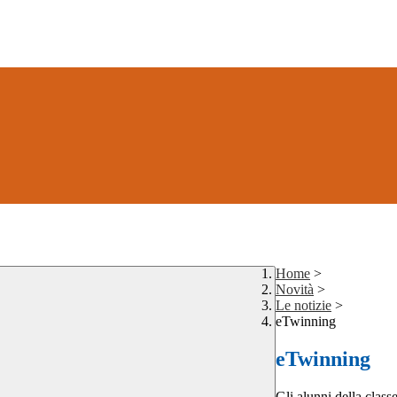
Home
>
Novità
>
Le notizie
>
eTwinning
eTwinning
Gli alunni della class