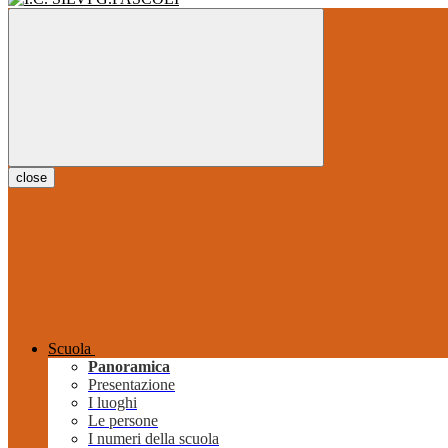
close
Scuola
Panoramica
Presentazione
I luoghi
Le persone
I numeri della scuola