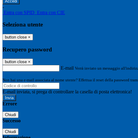
-
Entra con SPID
Entra con CIE
Seleziona utente
button close
×
Recupero password
button close
×
E-mail
Verrà inviato un messaggio all'indirizz
Non hai una e-mail associata al nome utente? Effettua il reset della password tram
E-mail inviata, si prega di controllare la casella di posta elettronica!
Errore
Chiudi
Successo
Chiudi
Informazione