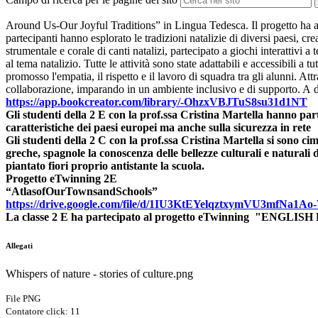
Around Us-Our Joyful Traditions” in Lingua Tedesca.
Il progetto
ha 
partecipanti hanno esplorato le tradizioni natalizie di diversi paesi, crea
strumentale e corale di canti natalizi, partecipato a g
iochi interattivi 
al tema natalizio. Tutte le attività sono state adattabili e accessibili a
promosso l'empatia, il rispetto e il lavoro di squadra tra gli alunni. A
collaborazione, imparando in un ambiente inclusivo e di supporto. A
https://app.bookcreator.com/
library/-OhzxVBJTuS8su31d1NT
Gli studenti della 2 E con la prof.ssa Cristina Martella hanno pa
caratteristiche dei paesi europei ma anche sulla sicurezza in rete
Gli studenti della 2 C con la prof.ssa Cristina Martella si 
greche, spagnole la conoscenza delle bellezze culturali e natural
piantato fiori proprio antistante la scuola.
Progetto eTwinning 2E
“AtlasofOurTownsandSchools”
https://drive.google.com/file/d/1IU3KtEYelqztxymVU3mfNa1A
La classe 2 E ha partecipato al progetto eTwinning "ENGLISH E
Allegati
Whispers of nature - stories of culture.png
File PNG
Contatore click: 11