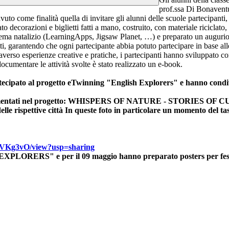
prof.ssa Di Bonavent
avuto come finalità quella di
invitare gli alunni delle scuole partecipanti
to decorazioni e biglietti fatti a mano, costruito, con materiale riciclato, 
a tema natalizio (LearningApps, Jigsaw Planet, …)
e preparato un augurio
 tutti, garantendo che ogni partecipante abbia potuto partecipare in base a
ttraverso esperienze creative e pratiche, i partecipanti hanno sviluppato 
documentare le attività svolte è stato realizzato un e-book.
rtecipato al progetto eTwinning "English Explorers" e hanno condiv
sono cimentati nel progetto: WHISPERS OF NATURE - STORIES OF CU
i delle rispettive città In queste foto in particolare un momento d
o-VKg3vO/view?usp=sharing
XPLORERS" e per il 09 maggio hanno preparato posters per festeg