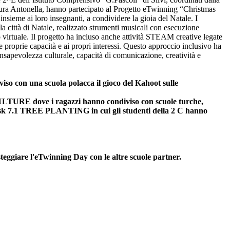
ura Antonella, hanno partecipato al Progetto eTwinning “Christmas
, insieme ai loro insegnanti, a condividere la gioia del Natale. I
la città di Natale, realizzato
strumenti musicali con esecuzione
 virtuale. Il progetto ha incluso anche attività STEAM creative legate
lle proprie capacità e ai propri interessi. Questo approccio inclusivo ha
consapevolezza culturale, capacità di comunicazione, creatività e
iso con una scuola polacca il gioco del Kahoot sulle
LTURE dove i ragazzi hanno condiviso con scuole turche,
el task 7.1 TREE PLANTING in cui gli studenti della 2 C hanno
giare l'eTwinning Day con le altre scuole partner.