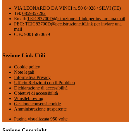
VIA LEONARDO DA VINCI n. 50 64028 / SILVI (TE)
Tel:
0859357282
Email:
TEIC83700D@istruzione.it
Link per inviare una mail
PEC:
TEIC83700D@pec.istruzione.it
Link per inviare una
mail
C.F.: 90015870679
Sezione Link Utili
Cookie policy
Note legali
Informativa Privacy
Ufficio Relazioni con il Pubblico
Dichiarazione di accessibilità
Obiettivi di accessibilità
Whistleblowing
Gestione consensi cookie
Amministrazione trasparente
Pagina visualizzata
950
volte
Sezione Copyright