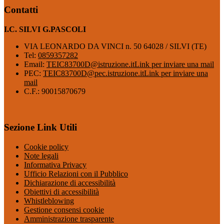
Contatti
I.C. SILVI G.PASCOLI
VIA LEONARDO DA VINCI n. 50 64028 / SILVI (TE)
Tel:
0859357282
Email:
TEIC83700D@istruzione.it
Link per inviare una mail
PEC:
TEIC83700D@pec.istruzione.it
Link per inviare una
mail
C.F.: 90015870679
Sezione Link Utili
Cookie policy
Note legali
Informativa Privacy
Ufficio Relazioni con il Pubblico
Dichiarazione di accessibilità
Obiettivi di accessibilità
Whistleblowing
Gestione consensi cookie
Amministrazione trasparente