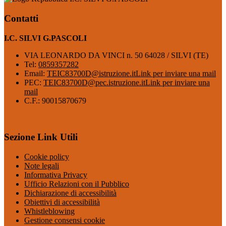
Contatti
I.C. SILVI G.PASCOLI
VIA LEONARDO DA VINCI n. 50 64028 / SILVI (TE)
Tel:
0859357282
Email:
TEIC83700D@istruzione.it
Link per inviare una mail
PEC:
TEIC83700D@pec.istruzione.it
Link per inviare una
mail
C.F.: 90015870679
Sezione Link Utili
Cookie policy
Note legali
Informativa Privacy
Ufficio Relazioni con il Pubblico
Dichiarazione di accessibilità
Obiettivi di accessibilità
Whistleblowing
Gestione consensi cookie