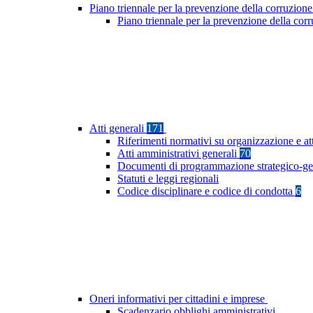
Piano triennale per la prevenzione della corruzione
Piano triennale per la prevenzione della co
Atti generali
171
Riferimenti normativi su organizzazione e at
Atti amministrativi generali
70
Documenti di programmazione strategico-ge
Statuti e leggi regionali
Codice disciplinare e codice di condotta
6
Oneri informativi per cittadini e imprese
Scadenzario obblighi amministrativi