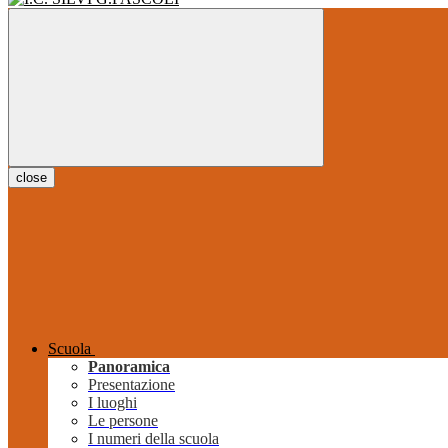
close
Scuola
Panoramica
Presentazione
I luoghi
Le persone
I numeri della scuola