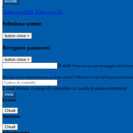
-
Entra con SPID
Entra con CIE
Seleziona utente
button close
×
Recupero password
button close
×
E-mail
Verrà inviato un messaggio all'indirizz
Non hai una e-mail associata al nome utente? Effettua il reset della password tram
E-mail inviata, si prega di controllare la casella di posta elettronica!
Errore
Chiudi
Successo
Chiudi
Informazione