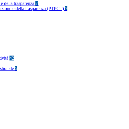
 e della trasparenza
7
rruzione e della trasparenza (PTPCT)
7
tività
42
stionale
5