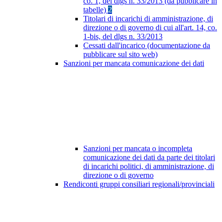
co. 1, del dlgs n. 33/2013 (da pubblicare in
tabelle)
2
Titolari di incarichi di amministrazione, di
direzione o di governo di cui all'art. 14, co.
1-bis, del dlgs n. 33/2013
Cessati dall'incarico (documentazione da
pubblicare sul sito web)
Sanzioni per mancata comunicazione dei dati
Sanzioni per mancata o incompleta
comunicazione dei dati da parte dei titolari
di incarichi politici, di amministrazione, di
direzione o di governo
Rendiconti gruppi consiliari regionali/provinciali