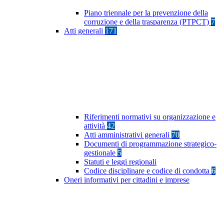
Piano triennale per la prevenzione della
corruzione e della trasparenza (PTPCT)
7
Atti generali
171
Riferimenti normativi su organizzazione e
attività
42
Atti amministrativi generali
70
Documenti di programmazione strategico-
gestionale
5
Statuti e leggi regionali
Codice disciplinare e codice di condotta
6
Oneri informativi per cittadini e imprese