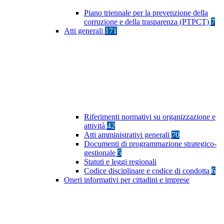
Piano triennale per la prevenzione della
corruzione e della trasparenza (PTPCT)
7
Atti generali
171
Riferimenti normativi su organizzazione e
attività
42
Atti amministrativi generali
70
Documenti di programmazione strategico-
gestionale
5
Statuti e leggi regionali
Codice disciplinare e codice di condotta
6
Oneri informativi per cittadini e imprese