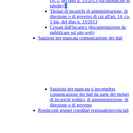
co. 1, del dlgs n. 33/2013 (da pubblicare in
tabelle)
2
Titolari di incarichi di amministrazione, di
direzione o di governo di cui all'art. 14, co.
1-bis, del dlgs n. 33/2013
Cessati dall'incarico (documentazione da
pubblicare sul sito web)
Sanzioni per mancata comunicazione dei dati
Sanzioni per mancata o incompleta
comunicazione dei dati da parte dei titolari
di incarichi politici, di amministrazione, di
direzione o di governo
Rendiconti gruppi consiliari regionali/provinciali