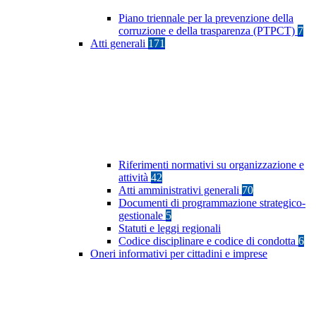
Piano triennale per la prevenzione della
corruzione e della trasparenza (PTPCT)
7
Atti generali
171
Riferimenti normativi su organizzazione e
attività
42
Atti amministrativi generali
70
Documenti di programmazione strategico-
gestionale
5
Statuti e leggi regionali
Codice disciplinare e codice di condotta
6
Oneri informativi per cittadini e imprese