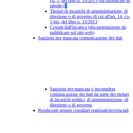
co. 1, del dlgs n. 33/2013 (da pubblicare in
tabelle)
2
Titolari di incarichi di amministrazione, di
direzione o di governo di cui all'art. 14, co.
1-bis, del dlgs n. 33/2013
Cessati dall'incarico (documentazione da
pubblicare sul sito web)
Sanzioni per mancata comunicazione dei dati
Sanzioni per mancata o incompleta
comunicazione dei dati da parte dei titolari
di incarichi politici, di amministrazione, di
direzione o di governo
Rendiconti gruppi consiliari regionali/provinciali