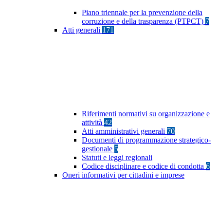
Piano triennale per la prevenzione della
corruzione e della trasparenza (PTPCT)
7
Atti generali
171
Riferimenti normativi su organizzazione e
attività
42
Atti amministrativi generali
70
Documenti di programmazione strategico-
gestionale
5
Statuti e leggi regionali
Codice disciplinare e codice di condotta
6
Oneri informativi per cittadini e imprese