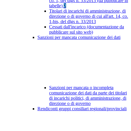
co. 1, del dlgs n. 33/2013 (da pubblicare in
tabelle)
2
Titolari di incarichi di amministrazione, di
direzione o di governo di cui all'art. 14, co.
1-bis, del dlgs n. 33/2013
Cessati dall'incarico (documentazione da
pubblicare sul sito web)
Sanzioni per mancata comunicazione dei dati
Sanzioni per mancata o incompleta
comunicazione dei dati da parte dei titolari
di incarichi politici, di amministrazione, di
direzione o di governo
Rendiconti gruppi consiliari regionali/provinciali