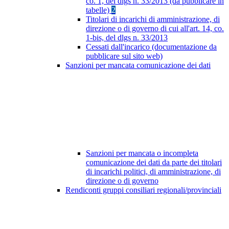
co. 1, del dlgs n. 33/2013 (da pubblicare in
tabelle)
2
Titolari di incarichi di amministrazione, di
direzione o di governo di cui all'art. 14, co.
1-bis, del dlgs n. 33/2013
Cessati dall'incarico (documentazione da
pubblicare sul sito web)
Sanzioni per mancata comunicazione dei dati
Sanzioni per mancata o incompleta
comunicazione dei dati da parte dei titolari
di incarichi politici, di amministrazione, di
direzione o di governo
Rendiconti gruppi consiliari regionali/provinciali