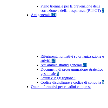
Piano triennale per la prevenzione della
corruzione e della trasparenza (PTPCT)
7
Atti generali
171
Riferimenti normativi su organizzazione e
attività
42
Atti amministrativi generali
70
Documenti di programmazione strategico-
gestionale
5
Statuti e leggi regionali
Codice disciplinare e codice di condotta
6
Oneri informativi per cittadini e imprese