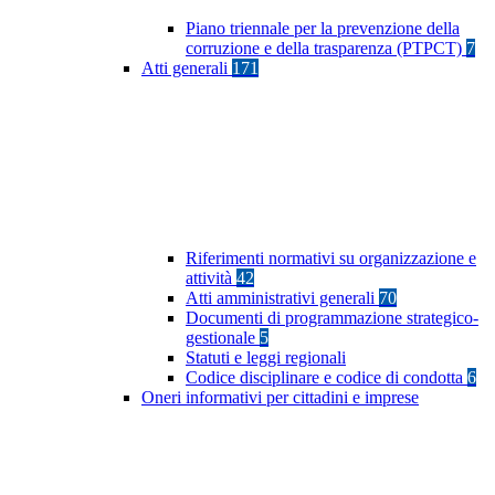
Piano triennale per la prevenzione della
corruzione e della trasparenza (PTPCT)
7
Atti generali
171
Riferimenti normativi su organizzazione e
attività
42
Atti amministrativi generali
70
Documenti di programmazione strategico-
gestionale
5
Statuti e leggi regionali
Codice disciplinare e codice di condotta
6
Oneri informativi per cittadini e imprese