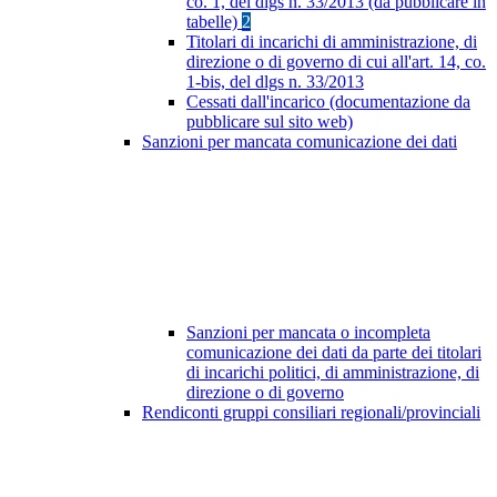
co. 1, del dlgs n. 33/2013 (da pubblicare in
tabelle)
2
Titolari di incarichi di amministrazione, di
direzione o di governo di cui all'art. 14, co.
1-bis, del dlgs n. 33/2013
Cessati dall'incarico (documentazione da
pubblicare sul sito web)
Sanzioni per mancata comunicazione dei dati
Sanzioni per mancata o incompleta
comunicazione dei dati da parte dei titolari
di incarichi politici, di amministrazione, di
direzione o di governo
Rendiconti gruppi consiliari regionali/provinciali