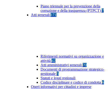
Piano triennale per la prevenzione della
corruzione e della trasparenza (PTPCT)
7
Atti generali
171
Riferimenti normativi su organizzazione e
attività
42
Atti amministrativi generali
70
Documenti di programmazione strategico-
gestionale
5
Statuti e leggi regionali
Codice disciplinare e codice di condotta
6
Oneri informativi per cittadini e imprese