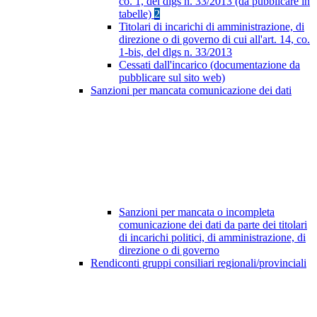
co. 1, del dlgs n. 33/2013 (da pubblicare in
tabelle)
2
Titolari di incarichi di amministrazione, di
direzione o di governo di cui all'art. 14, co.
1-bis, del dlgs n. 33/2013
Cessati dall'incarico (documentazione da
pubblicare sul sito web)
Sanzioni per mancata comunicazione dei dati
Sanzioni per mancata o incompleta
comunicazione dei dati da parte dei titolari
di incarichi politici, di amministrazione, di
direzione o di governo
Rendiconti gruppi consiliari regionali/provinciali