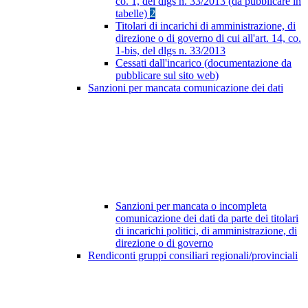
co. 1, del dlgs n. 33/2013 (da pubblicare in
tabelle)
2
Titolari di incarichi di amministrazione, di
direzione o di governo di cui all'art. 14, co.
1-bis, del dlgs n. 33/2013
Cessati dall'incarico (documentazione da
pubblicare sul sito web)
Sanzioni per mancata comunicazione dei dati
Sanzioni per mancata o incompleta
comunicazione dei dati da parte dei titolari
di incarichi politici, di amministrazione, di
direzione o di governo
Rendiconti gruppi consiliari regionali/provinciali