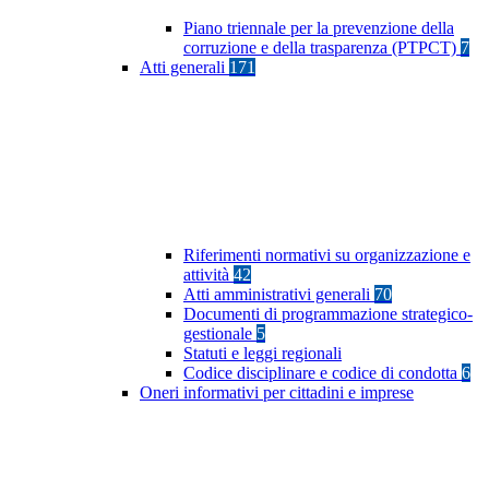
Piano triennale per la prevenzione della
corruzione e della trasparenza (PTPCT)
7
Atti generali
171
Riferimenti normativi su organizzazione e
attività
42
Atti amministrativi generali
70
Documenti di programmazione strategico-
gestionale
5
Statuti e leggi regionali
Codice disciplinare e codice di condotta
6
Oneri informativi per cittadini e imprese