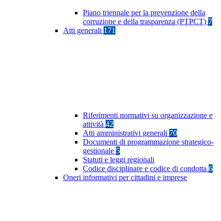
Piano triennale per la prevenzione della
corruzione e della trasparenza (PTPCT)
7
Atti generali
171
Riferimenti normativi su organizzazione e
attività
42
Atti amministrativi generali
70
Documenti di programmazione strategico-
gestionale
5
Statuti e leggi regionali
Codice disciplinare e codice di condotta
6
Oneri informativi per cittadini e imprese