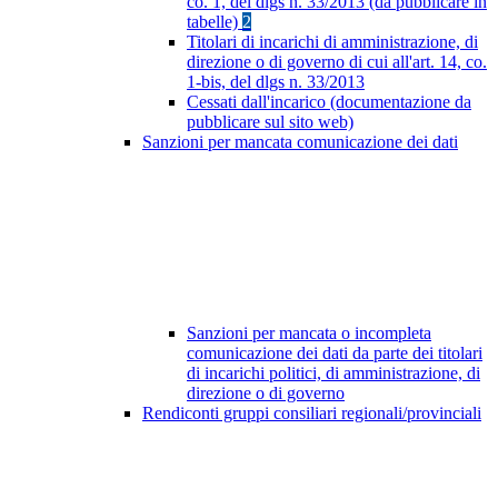
co. 1, del dlgs n. 33/2013 (da pubblicare in
tabelle)
2
Titolari di incarichi di amministrazione, di
direzione o di governo di cui all'art. 14, co.
1-bis, del dlgs n. 33/2013
Cessati dall'incarico (documentazione da
pubblicare sul sito web)
Sanzioni per mancata comunicazione dei dati
Sanzioni per mancata o incompleta
comunicazione dei dati da parte dei titolari
di incarichi politici, di amministrazione, di
direzione o di governo
Rendiconti gruppi consiliari regionali/provinciali