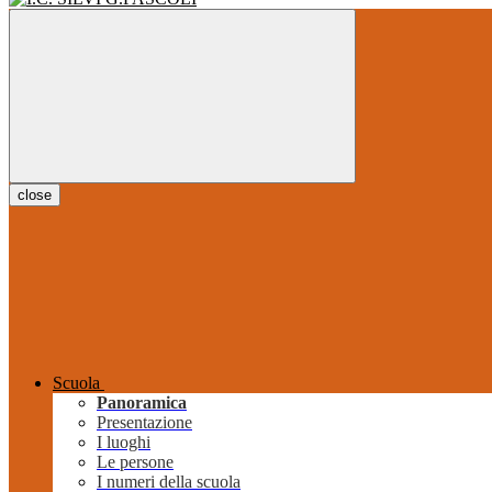
close
Scuola
Panoramica
Presentazione
I luoghi
Le persone
I numeri della scuola