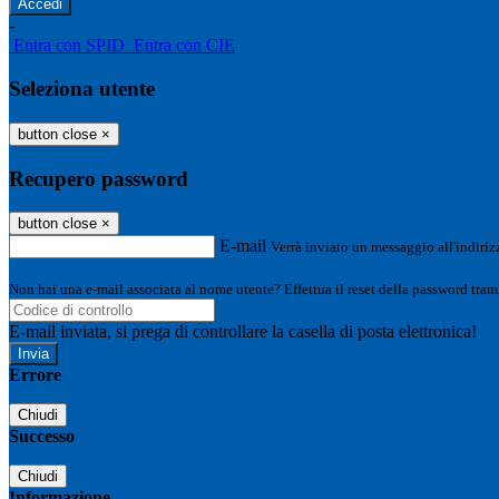
-
Entra con SPID
Entra con CIE
Seleziona utente
button close
×
Recupero password
button close
×
E-mail
Verrà inviato un messaggio all'indirizz
Non hai una e-mail associata al nome utente? Effettua il reset della password tram
E-mail inviata, si prega di controllare la casella di posta elettronica!
Errore
Chiudi
Successo
Chiudi
Informazione