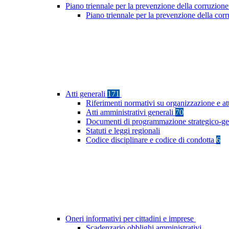
Piano triennale per la prevenzione della corruzione
Piano triennale per la prevenzione della co
Atti generali
171
Riferimenti normativi su organizzazione e at
Atti amministrativi generali
70
Documenti di programmazione strategico-ge
Statuti e leggi regionali
Codice disciplinare e codice di condotta
6
Oneri informativi per cittadini e imprese
Scadenzario obblighi amministrativi