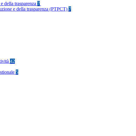
 e della trasparenza
7
rruzione e della trasparenza (PTPCT)
7
tività
42
stionale
5