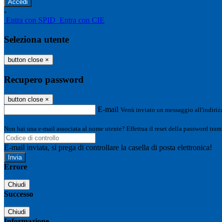
-
Entra con SPID
Entra con CIE
Seleziona utente
button close
×
Recupero password
button close
×
E-mail
Verrà inviato un messaggio all'indirizz
Non hai una e-mail associata al nome utente? Effettua il reset della password tram
E-mail inviata, si prega di controllare la casella di posta elettronica!
Errore
Chiudi
Successo
Chiudi
Informazione