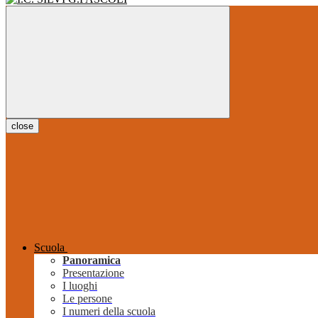
close
Scuola
Panoramica
Presentazione
I luoghi
Le persone
I numeri della scuola