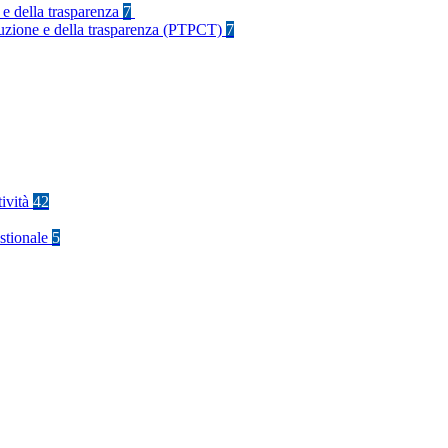
 e della trasparenza
7
rruzione e della trasparenza (PTPCT)
7
tività
42
stionale
5