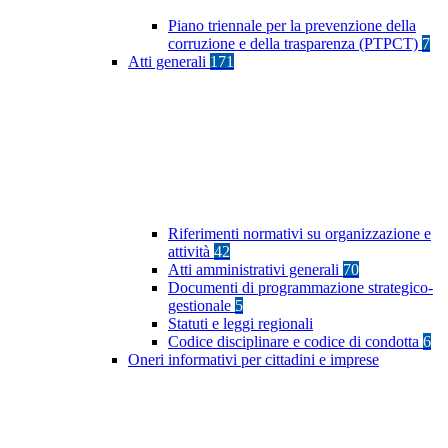
Piano triennale per la prevenzione della
corruzione e della trasparenza (PTPCT)
7
Atti generali
171
Riferimenti normativi su organizzazione e
attività
42
Atti amministrativi generali
70
Documenti di programmazione strategico-
gestionale
5
Statuti e leggi regionali
Codice disciplinare e codice di condotta
6
Oneri informativi per cittadini e imprese