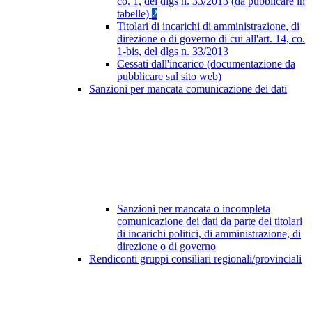
co. 1, del dlgs n. 33/2013 (da pubblicare in
tabelle)
2
Titolari di incarichi di amministrazione, di
direzione o di governo di cui all'art. 14, co.
1-bis, del dlgs n. 33/2013
Cessati dall'incarico (documentazione da
pubblicare sul sito web)
Sanzioni per mancata comunicazione dei dati
Sanzioni per mancata o incompleta
comunicazione dei dati da parte dei titolari
di incarichi politici, di amministrazione, di
direzione o di governo
Rendiconti gruppi consiliari regionali/provinciali