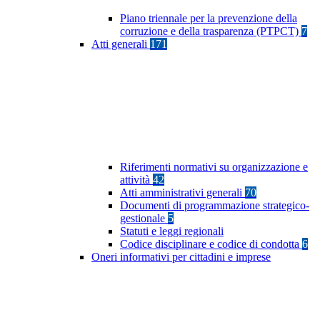
Piano triennale per la prevenzione della
corruzione e della trasparenza (PTPCT)
7
Atti generali
171
Riferimenti normativi su organizzazione e
attività
42
Atti amministrativi generali
70
Documenti di programmazione strategico-
gestionale
5
Statuti e leggi regionali
Codice disciplinare e codice di condotta
6
Oneri informativi per cittadini e imprese