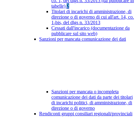
co. 1, del dlgs n. 33/2013 (da pubblicare in
tabelle)
2
Titolari di incarichi di amministrazione, di
direzione o di governo di cui all'art. 14, co.
1-bis, del dlgs n. 33/2013
Cessati dall'incarico (documentazione da
pubblicare sul sito web)
Sanzioni per mancata comunicazione dei dati
Sanzioni per mancata o incompleta
comunicazione dei dati da parte dei titolari
di incarichi politici, di amministrazione, di
direzione o di governo
Rendiconti gruppi consiliari regionali/provinciali