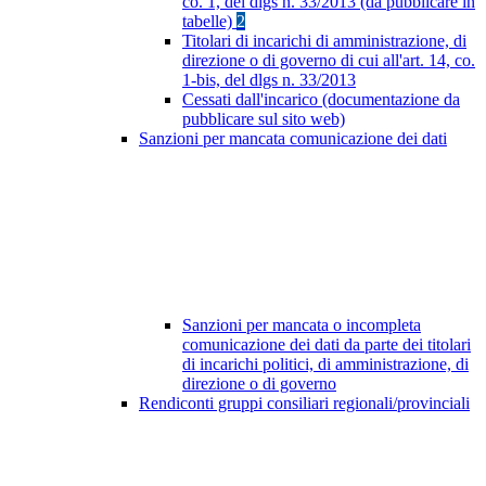
co. 1, del dlgs n. 33/2013 (da pubblicare in
tabelle)
2
Titolari di incarichi di amministrazione, di
direzione o di governo di cui all'art. 14, co.
1-bis, del dlgs n. 33/2013
Cessati dall'incarico (documentazione da
pubblicare sul sito web)
Sanzioni per mancata comunicazione dei dati
Sanzioni per mancata o incompleta
comunicazione dei dati da parte dei titolari
di incarichi politici, di amministrazione, di
direzione o di governo
Rendiconti gruppi consiliari regionali/provinciali