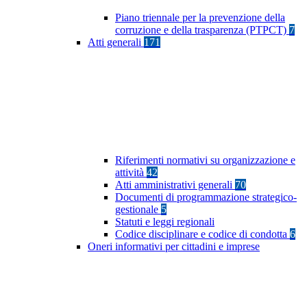
Piano triennale per la prevenzione della
corruzione e della trasparenza (PTPCT)
7
Atti generali
171
Riferimenti normativi su organizzazione e
attività
42
Atti amministrativi generali
70
Documenti di programmazione strategico-
gestionale
5
Statuti e leggi regionali
Codice disciplinare e codice di condotta
6
Oneri informativi per cittadini e imprese