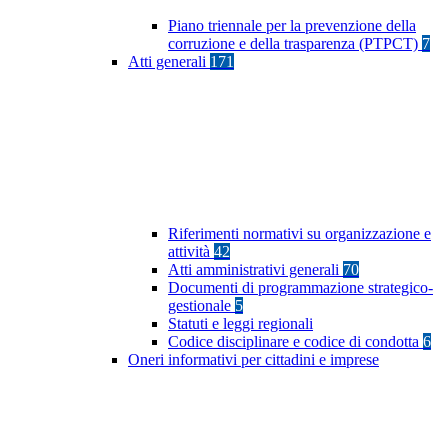
Piano triennale per la prevenzione della
corruzione e della trasparenza (PTPCT)
7
Atti generali
171
Riferimenti normativi su organizzazione e
attività
42
Atti amministrativi generali
70
Documenti di programmazione strategico-
gestionale
5
Statuti e leggi regionali
Codice disciplinare e codice di condotta
6
Oneri informativi per cittadini e imprese