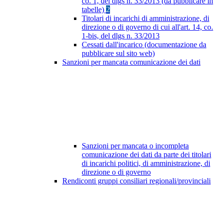
co. 1, del dlgs n. 33/2013 (da pubblicare in
tabelle)
2
Titolari di incarichi di amministrazione, di
direzione o di governo di cui all'art. 14, co.
1-bis, del dlgs n. 33/2013
Cessati dall'incarico (documentazione da
pubblicare sul sito web)
Sanzioni per mancata comunicazione dei dati
Sanzioni per mancata o incompleta
comunicazione dei dati da parte dei titolari
di incarichi politici, di amministrazione, di
direzione o di governo
Rendiconti gruppi consiliari regionali/provinciali