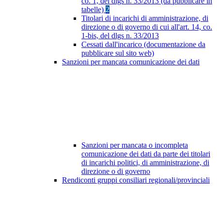
co. 1, del dlgs n. 33/2013 (da pubblicare in
tabelle)
2
Titolari di incarichi di amministrazione, di
direzione o di governo di cui all'art. 14, co.
1-bis, del dlgs n. 33/2013
Cessati dall'incarico (documentazione da
pubblicare sul sito web)
Sanzioni per mancata comunicazione dei dati
Sanzioni per mancata o incompleta
comunicazione dei dati da parte dei titolari
di incarichi politici, di amministrazione, di
direzione o di governo
Rendiconti gruppi consiliari regionali/provinciali