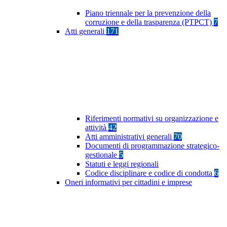
Piano triennale per la prevenzione della
corruzione e della trasparenza (PTPCT)
7
Atti generali
171
Riferimenti normativi su organizzazione e
attività
42
Atti amministrativi generali
70
Documenti di programmazione strategico-
gestionale
5
Statuti e leggi regionali
Codice disciplinare e codice di condotta
6
Oneri informativi per cittadini e imprese