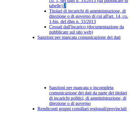
co. 1, del dlgs n. 33/2013 (da pubblicare in
tabelle)
2
Titolari di incarichi di amministrazione, di
direzione o di governo di cui all'art. 14, co.
1-bis, del dlgs n. 33/2013
Cessati dall'incarico (documentazione da
pubblicare sul sito web)
Sanzioni per mancata comunicazione dei dati
Sanzioni per mancata o incompleta
comunicazione dei dati da parte dei titolari
di incarichi politici, di amministrazione, di
direzione o di governo
Rendiconti gruppi consiliari regionali/provinciali