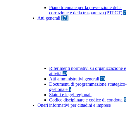
Piano triennale per la prevenzione della
corruzione e della trasparenza (PTPCT)
7
Atti generali
171
Riferimenti normativi su organizzazione e
attività
42
Atti amministrativi generali
70
Documenti di programmazione strategico-
gestionale
5
Statuti e leggi regionali
Codice disciplinare e codice di condotta
6
Oneri informativi per cittadini e imprese