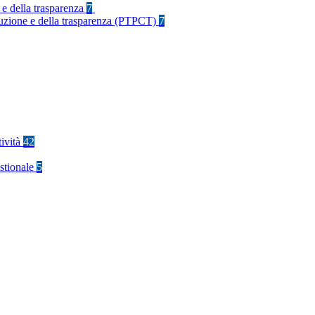
 e della trasparenza
7
rruzione e della trasparenza (PTPCT)
7
tività
42
stionale
5