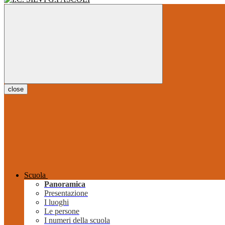
close
Scuola
Panoramica
Presentazione
I luoghi
Le persone
I numeri della scuola