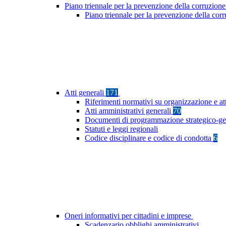
Piano triennale per la prevenzione della corruzione
Piano triennale per la prevenzione della co
Atti generali
171
Riferimenti normativi su organizzazione e at
Atti amministrativi generali
70
Documenti di programmazione strategico-ge
Statuti e leggi regionali
Codice disciplinare e codice di condotta
6
Oneri informativi per cittadini e imprese
Scadenzario obblighi amministrativi