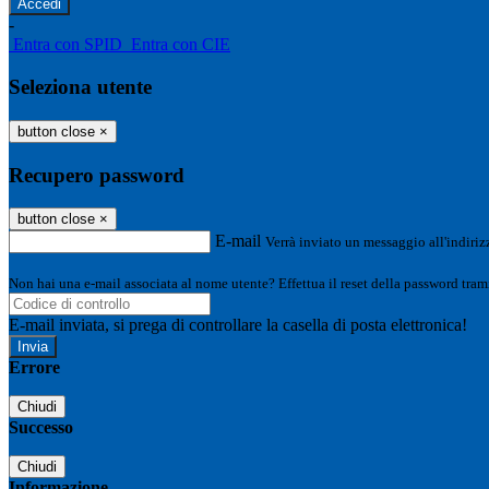
-
Entra con SPID
Entra con CIE
Seleziona utente
button close
×
Recupero password
button close
×
E-mail
Verrà inviato un messaggio all'indirizz
Non hai una e-mail associata al nome utente? Effettua il reset della password tram
E-mail inviata, si prega di controllare la casella di posta elettronica!
Errore
Chiudi
Successo
Chiudi
Informazione