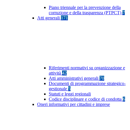
Piano triennale per la prevenzione della
corruzione e della trasparenza (PTPCT)
7
Atti generali
171
Riferimenti normativi su organizzazione e
attività
42
Atti amministrativi generali
70
Documenti di programmazione strategico-
gestionale
5
Statuti e leggi regionali
Codice disciplinare e codice di condotta
6
Oneri informativi per cittadini e imprese