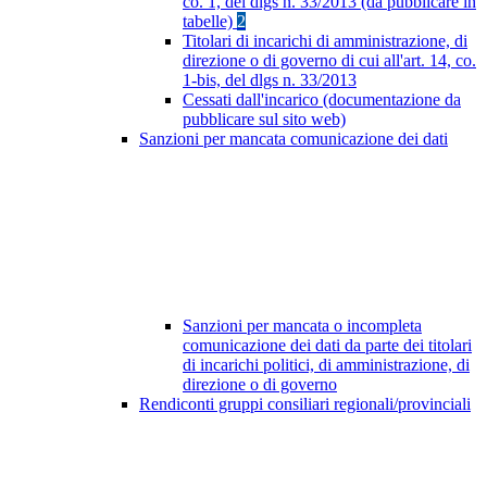
co. 1, del dlgs n. 33/2013 (da pubblicare in
tabelle)
2
Titolari di incarichi di amministrazione, di
direzione o di governo di cui all'art. 14, co.
1-bis, del dlgs n. 33/2013
Cessati dall'incarico (documentazione da
pubblicare sul sito web)
Sanzioni per mancata comunicazione dei dati
Sanzioni per mancata o incompleta
comunicazione dei dati da parte dei titolari
di incarichi politici, di amministrazione, di
direzione o di governo
Rendiconti gruppi consiliari regionali/provinciali