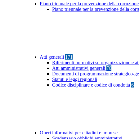
Piano triennale per la prevenzione della corruzione
Piano triennale per la prevenzione della co
Atti generali
171
Riferimenti normativi su organizzazione e at
Atti amministrativi generali
70
Documenti di programmazione strategico-ge
Statuti e leggi regionali
Codice disciplinare e codice di condotta
6
Oneri informativi per cittadini e imprese
Scadenzario obblighi amministrativi