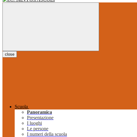
close
Scuola
Panoramica
Presentazione
I luoghi
Le persone
I numeri della scuola