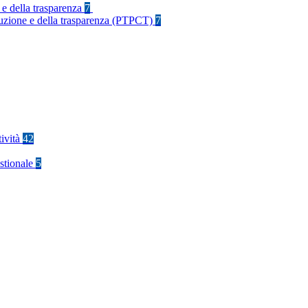
 e della trasparenza
7
rruzione e della trasparenza (PTPCT)
7
tività
42
stionale
5