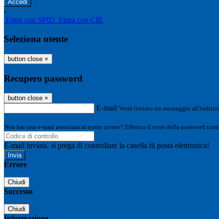
-
Entra con SPID
Entra con CIE
Seleziona utente
button close
×
Recupero password
button close
×
E-mail
Verrà inviato un messaggio all'indirizz
Non hai una e-mail associata al nome utente? Effettua il reset della password tram
E-mail inviata, si prega di controllare la casella di posta elettronica!
Errore
Chiudi
Successo
Chiudi
Informazione