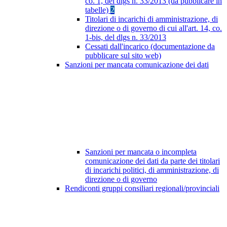
co. 1, del dlgs n. 33/2013 (da pubblicare in
tabelle)
2
Titolari di incarichi di amministrazione, di
direzione o di governo di cui all'art. 14, co.
1-bis, del dlgs n. 33/2013
Cessati dall'incarico (documentazione da
pubblicare sul sito web)
Sanzioni per mancata comunicazione dei dati
Sanzioni per mancata o incompleta
comunicazione dei dati da parte dei titolari
di incarichi politici, di amministrazione, di
direzione o di governo
Rendiconti gruppi consiliari regionali/provinciali