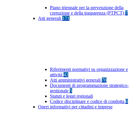
Piano triennale per la prevenzione della
corruzione e della trasparenza (PTPCT)
7
Atti generali
171
Riferimenti normativi su organizzazione e
attività
42
Atti amministrativi generali
70
Documenti di programmazione strategico-
gestionale
5
Statuti e leggi regionali
Codice disciplinare e codice di condotta
6
Oneri informativi per cittadini e imprese