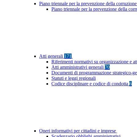
Piano triennale per la prevenzione della corruzione
Piano triennale per la prevenzione della co
Atti generali
171
Riferimenti normativi su organizzazione e at
Atti amministrativi generali
70
Documenti di programmazione strategico-ge
Statuti e leggi regionali
Codice disciplinare e codice di condotta
6
Oneri informativi per cittadini e imprese
Scadenzario obblighi amministrativi