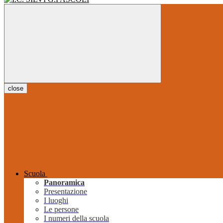
close
Scuola
Panoramica
Presentazione
I luoghi
Le persone
I numeri della scuola