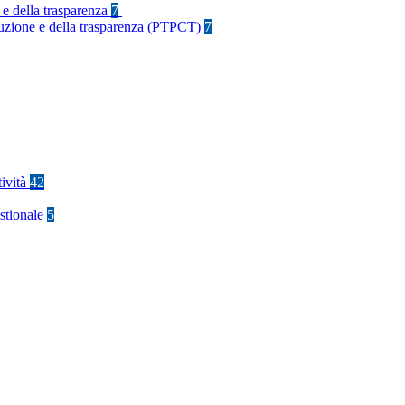
 e della trasparenza
7
rruzione e della trasparenza (PTPCT)
7
tività
42
stionale
5