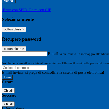
-
Entra con SPID
Entra con CIE
Seleziona utente
button close
×
Recupero password
button close
×
E-mail
Verrà inviato un messaggio all'indirizz
Non hai una e-mail associata al nome utente? Effettua il reset della password tram
E-mail inviata, si prega di controllare la casella di posta elettronica!
Errore
Chiudi
Successo
Chiudi
Informazione