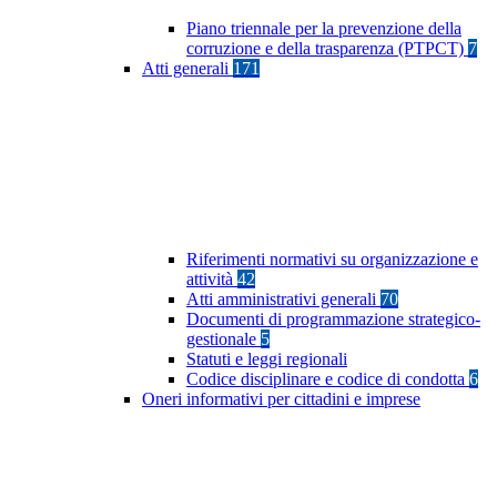
Piano triennale per la prevenzione della
corruzione e della trasparenza (PTPCT)
7
Atti generali
171
Riferimenti normativi su organizzazione e
attività
42
Atti amministrativi generali
70
Documenti di programmazione strategico-
gestionale
5
Statuti e leggi regionali
Codice disciplinare e codice di condotta
6
Oneri informativi per cittadini e imprese