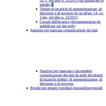
co. 1, del dlgs n. 33/2013 (da pubblicare in
tabelle)
2
Titolari di incarichi di amministrazione, di
direzione o di governo di cui all'art. 14, co.
1-bis, del dlgs n. 33/2013
Cessati dall'incarico (documentazione da
pubblicare sul sito web)
Sanzioni per mancata comunicazione dei dati
Sanzioni per mancata o incompleta
comunicazione dei dati da parte dei titolari
di incarichi politici, di amministrazione, di
direzione o di governo
Rendiconti gruppi consiliari regionali/provinciali