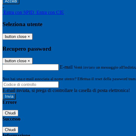
-
Entra con SPID
Entra con CIE
Seleziona utente
button close
×
Recupero password
button close
×
E-mail
Verrà inviato un messaggio all'indirizz
Non hai una e-mail associata al nome utente? Effettua il reset della password tram
E-mail inviata, si prega di controllare la casella di posta elettronica!
Errore
Chiudi
Successo
Chiudi
Informazione