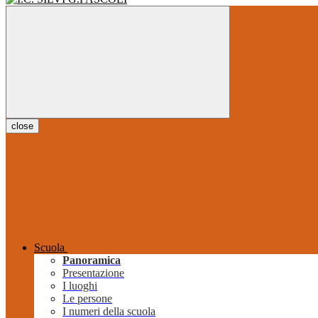
close
Scuola
Panoramica
Presentazione
I luoghi
Le persone
I numeri della scuola