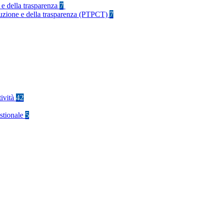
 e della trasparenza
7
rruzione e della trasparenza (PTPCT)
7
tività
42
stionale
5