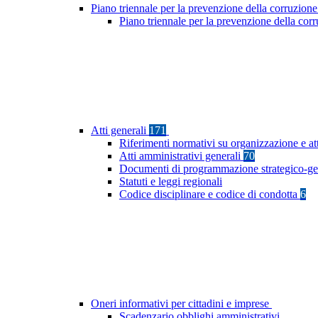
Piano triennale per la prevenzione della corruzione
Piano triennale per la prevenzione della co
Atti generali
171
Riferimenti normativi su organizzazione e at
Atti amministrativi generali
70
Documenti di programmazione strategico-ge
Statuti e leggi regionali
Codice disciplinare e codice di condotta
6
Oneri informativi per cittadini e imprese
Scadenzario obblighi amministrativi