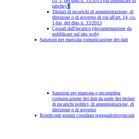
co. 1, del dlgs n. 33/2013 (da pubblicare in
tabelle)
2
Titolari di incarichi di amministrazione, di
direzione o di governo di cui all'art. 14, co.
1-bis, del dlgs n. 33/2013
Cessati dall'incarico (documentazione da
pubblicare sul sito web)
Sanzioni per mancata comunicazione dei dati
Sanzioni per mancata o incompleta
comunicazione dei dati da parte dei titolari
di incarichi politici, di amministrazione, di
direzione o di governo
Rendiconti gruppi consiliari regionali/provinciali