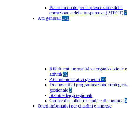
Piano triennale per la prevenzione della
corruzione e della trasparenza (PTPCT)
7
Atti generali
171
Riferimenti normativi su organizzazione e
attività
42
Atti amministrativi generali
70
Documenti di programmazione strategico-
gestionale
5
Statuti e leggi regionali
Codice disciplinare e codice di condotta
6
Oneri informativi per cittadini e imprese