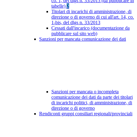
co. 1, del dlgs n. 33/2013 (da pubblicare in
tabelle)
2
Titolari di incarichi di amministrazione, di
direzione o di governo di cui all'art. 14, co.
1-bis, del dlgs n. 33/2013
Cessati dall'incarico (documentazione da
pubblicare sul sito web)
Sanzioni per mancata comunicazione dei dati
Sanzioni per mancata o incompleta
comunicazione dei dati da parte dei titolari
di incarichi politici, di amministrazione, di
direzione o di governo
Rendiconti gruppi consiliari regionali/provinciali