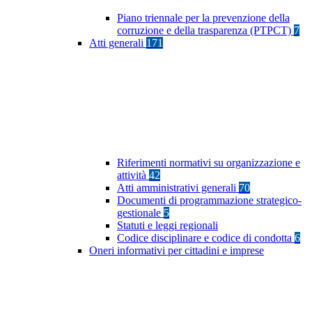
Piano triennale per la prevenzione della
corruzione e della trasparenza (PTPCT)
7
Atti generali
171
Riferimenti normativi su organizzazione e
attività
42
Atti amministrativi generali
70
Documenti di programmazione strategico-
gestionale
5
Statuti e leggi regionali
Codice disciplinare e codice di condotta
6
Oneri informativi per cittadini e imprese